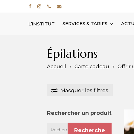
Skip
facebook
instagram
phone
email
to
main
SERVICES & TARIFS
ACTU
L’INSTITUT
content
Épilations
Accueil
Carte cadeau
Offrir
Masquer
les filtres
Rechercher un produit
Recherche
Recherche