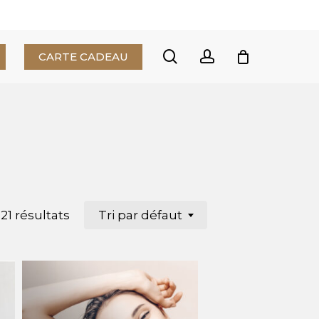
Close
Cart
search
account
CARTE CADEAU
21 résultats
Tri par défaut