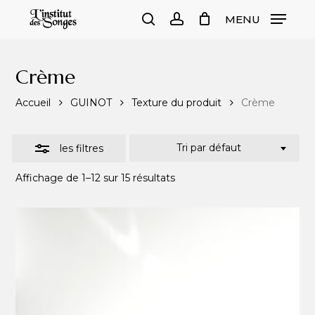
Skip
MENU
to
Close
search
account
Close
Cart
Cart
main
Filters
content
Crème
Accueil
GUINOT
Texture du produit
Crème
Tri par défaut
les filtres
Affichage de 1–12 sur 15 résultats