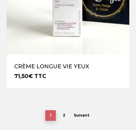
CRÈME LONGUE VIE YEUX
71,50
€
TTC
€
71,50
TTC
1
2
Suivant