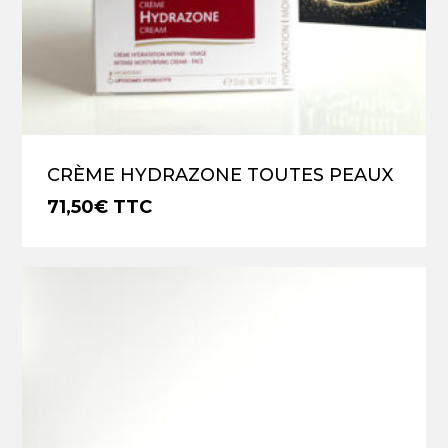
VOTRE PANIER EST VIDE.
Go To Shop
CRÈME HYDRAZONE TOUTES PEAUX
71,50
€
TTC
€
71,50
TTC