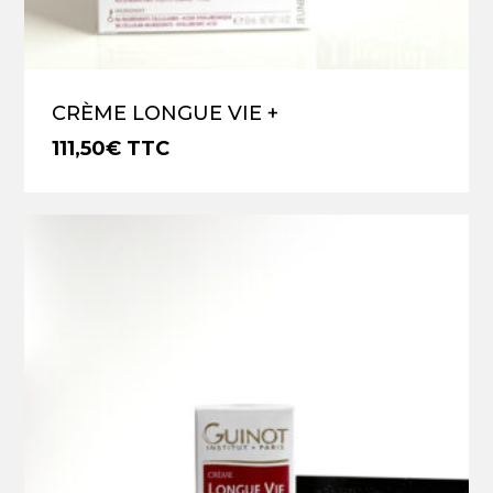
CRÈME LONGUE VIE +
111,50
€
TTC
€
111,50
TTC