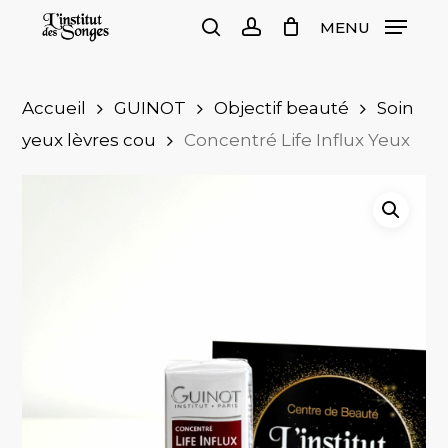
Skip
MENU
to
search
account
Close
Cart
Cart
main
content
Accueil
GUINOT
Objectif beauté
Soin
yeux lèvres cou
Concentré Life Influx Yeux