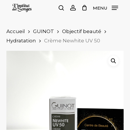
Skip
MENU
to
search
account
Close
Cart
Cart
main
content
Accueil
GUINOT
Objectif beauté
Hydratation
Crème Newhite UV 50