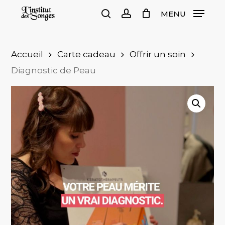
Skip
MENU
to
search
account
Close
Cart
Cart
main
content
Accueil
Carte cadeau
Offrir un soin
Diagnostic de Peau