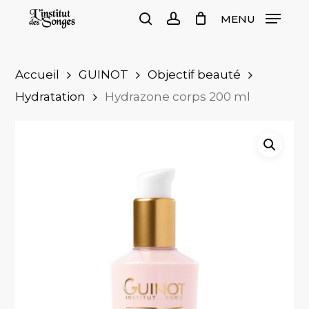
Skip
MENU
to
search
account
Close
Cart
Cart
main
content
Accueil
GUINOT
Objectif beauté
Hydratation
Hydrazone corps 200 ml