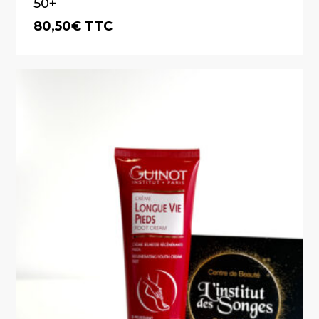
50+
80,50
€
TTC
€
80,50
TTC