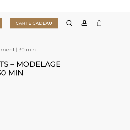
Close
Cart
search
account
CARTE CADEAU
ement | 30 min
NTS – MODELAGE
30 MIN