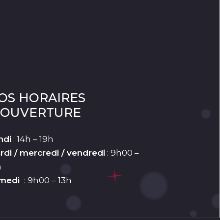
OS HORAIRES
’OUVERTURE
ndi
: 14h – 19h
rdi / mercredi / vendredi
: 9h00 –
h
medi
: 9h00 – 13h
0,00
€