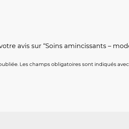
r votre avis sur “Soins amincissants – m
V
publiée.
Les champs obligatoires sont indiqués ave