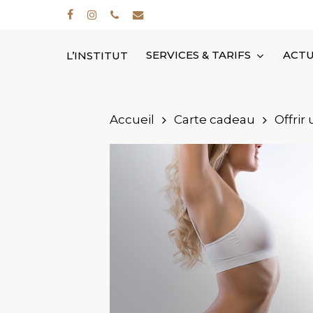
Skip
facebook
instagram
phone
email
to
main
SERVICES & TARIFS
ACTU
L’INSTITUT
content
Accueil
Carte cadeau
Offrir