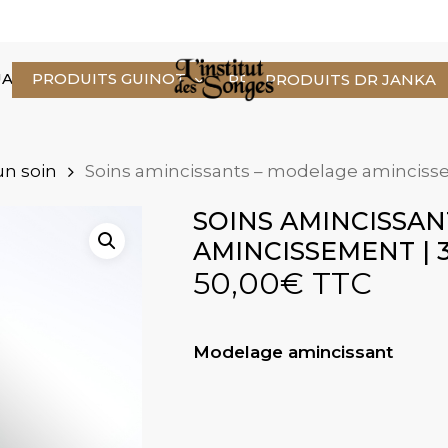
Cart
ALITÉS
PRODUITS GUINOT
CONTACT
PRENDRE RDV
PRODUITS DR JANKA
 un soin
Soins amincissants – modelage aminciss
SOINS AMINCISSA
AMINCISSEMENT | 
50,00
€
TTC
Modelage amincissant