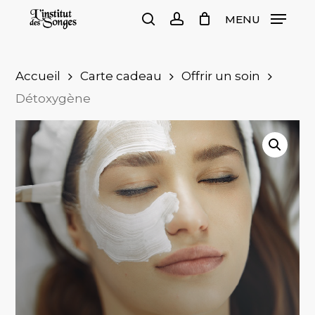
Skip
MENU
to
search
account
Close
Cart
Cart
main
content
Accueil
Carte cadeau
Offrir un soin
Détoxygène