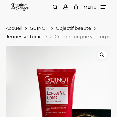
Skip
MENU
to
search
account
Close
Cart
Cart
main
content
Accueil
GUINOT
Objectif beauté
Jeunesse-Tonicité
Crème Longue vie corps