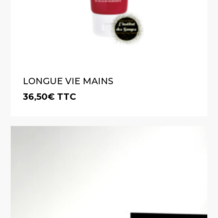
LONGUE VIE MAINS
36,50
€
TTC
€
36,50
TTC
VOTRE PANIER EST VIDE.
Go To Shop