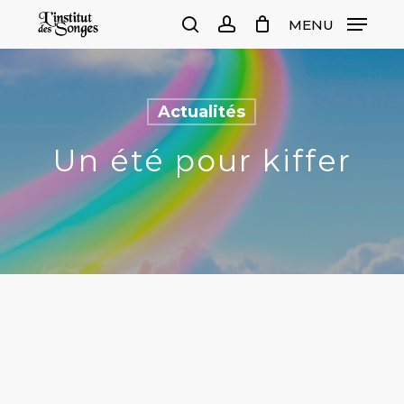
Skip
MENU
to
search
account
Close
Cart
Cart
main
content
Actualités
Un été pour kiffer