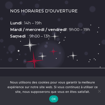
NOS HORAIRES D’OUVERTURE
Lundi
: 14h – 19h
Mardi / mercredi / vendredi
: 9h00 – 19h
Samedi
: 9h00 – 13h
Sous-total :
0,00
€
© 2026 L'institut des Songes. Tous droits
Nous utilisons des cookies pour vous garantir la meilleure
expérience sur notre site web. Si vous continuez à utiliser ce
réservés. Création
Atelier Com'Personne
|
site, nous supposerons que vous en êtes satisfait.
Voir Le Panier
Commander
Mentions légales
|
CGV
OK